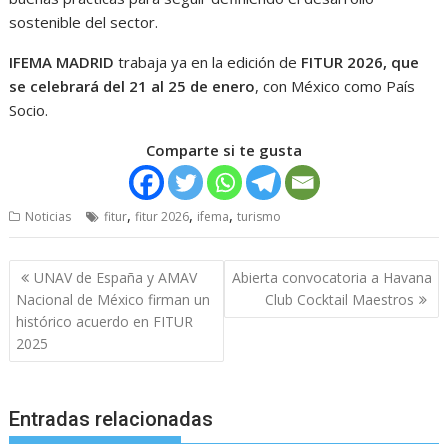
sostenible del sector.
IFEMA MADRID
trabaja ya en la edición de
FITUR 2026, que
se celebrará del 21 al 25 de enero
, con México como País
Socio.
Comparte si te gusta
,
,
,
Noticias
fitur
fitur 2026
ifema
turismo
Navegación
UNAV de España y AMAV
Abierta convocatoria a Havana
de
Nacional de México firman un
Club Cocktail Maestros
entradas
histórico acuerdo en FITUR
2025
Entradas relacionadas