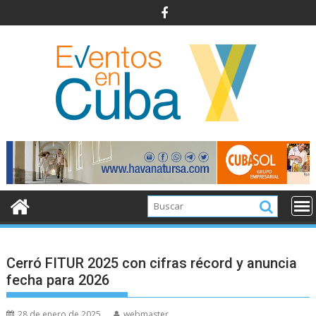
Saltar
al
contenido
Cerró FITUR 2025 con cifras récord y anuncia
fecha para 2026
28 de enero de 2025
webmaster